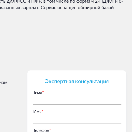
сть для ФСС и ПФР, в том числе по формам 2-НДФЛ и 6-
указанных зарплат. Сервис оснащен обширной базой
Экспертная консультация
нам;
Тема
*
Имя
*
Телефон
*