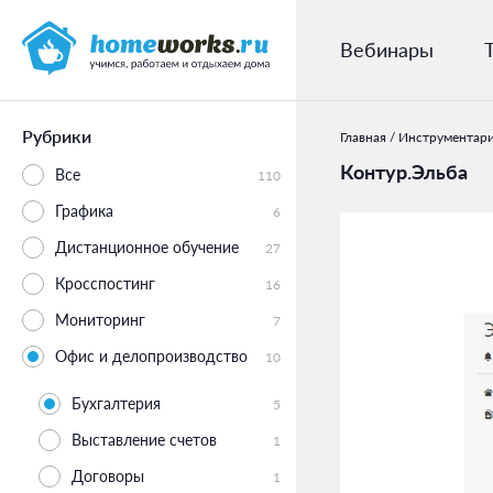
Вебинары
Рубрики
Главная
/
Инструментар
Контур.Эльба
Все
110
Графика
6
Дистанционное обучение
27
Кросспостинг
16
Мониторинг
7
Офис и делопроизводство
10
Бухгалтерия
5
Выставление счетов
1
Договоры
1