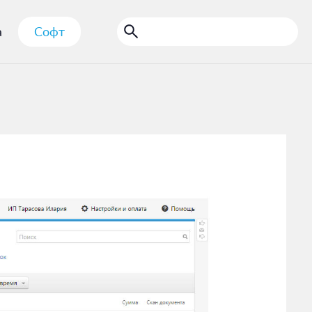
а
Софт