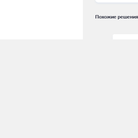
Похожие решения
Wazzup
Scloud
Сервис, позволяющий
Облачный
добавить в CRM-систему
облегчит
популярные мессенджеры
бухгалте
WatsApp и Instagram.
малого б
компания
офисам.