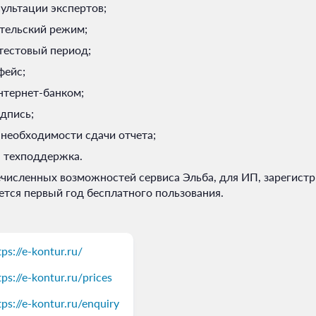
ультации экспертов;
тельский режим;
тестовый период;
фейс;
нтернет-банком;
дпись;
необходимости сдачи отчета;
 техподдержка.
исленных возможностей сервиса Эльба, для ИП, зарегист
ется первый год бесплатного пользования.
tps://e-kontur.ru/
tps://e-kontur.ru/prices
tps://e-kontur.ru/enquiry