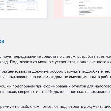
ирует передвижение средств по счетам, разрабатывает нак
лад. Подключиться можно с устройства, подключенного к 
т организовывать документооборот, изучать подробные инс
ие. Использование по силам людям, не имеющим опыта раб
рошим подспорьем при формировании отчетов для налоговой
и взносов, сверяет отчёты. Подключенное смс-напоминание
Премиум по шаблонам помогают подготовить документацию, 