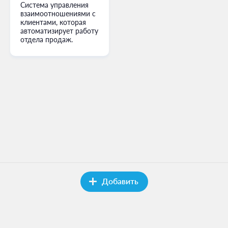
Система управления
взаимоотношениями с
клиентами, которая
автоматизирует работу
отдела продаж.
Добавить
HomeWorks.ru
- затея некоммерческая
Поддержать проект